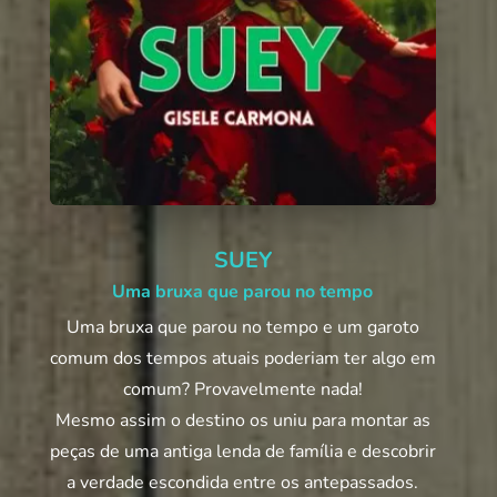
SUEY
Uma bruxa que parou no tempo
Uma bruxa que parou no tempo e um garoto
comum dos tempos atuais poderiam ter algo em
comum? Provavelmente nada!
Mesmo assim o destino os uniu para montar as
peças de uma antiga lenda de família e descobrir
a verdade escondida entre os antepassados.