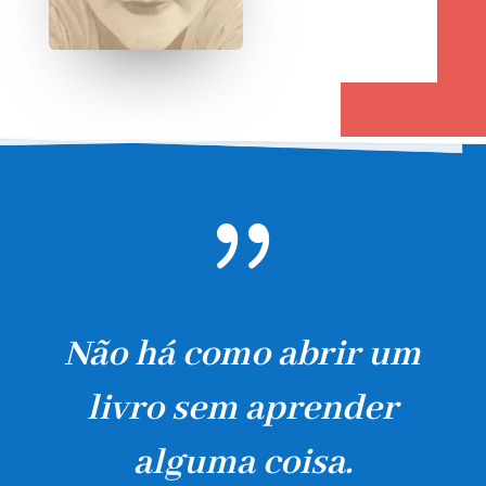
{
Não há como abrir um
livro sem aprender
alguma coisa.